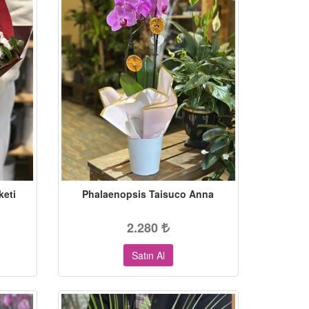
keti
Phalaenopsis Taisuco Anna
2.280
Satın Al