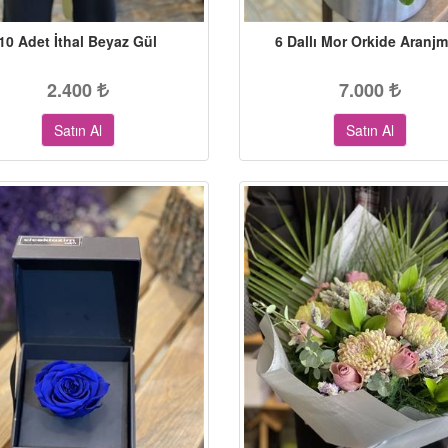
10 Adet İthal Beyaz Gül
6 Dallı Mor Orkide Aranj
2.400
7.000
Satın Al
Satın Al