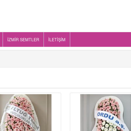
İZMİR SEMTLER
İLETİŞİM