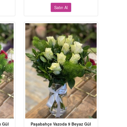
Satın Al
ı Gül
Paşabahçe Vazoda 9 Beyaz Gül