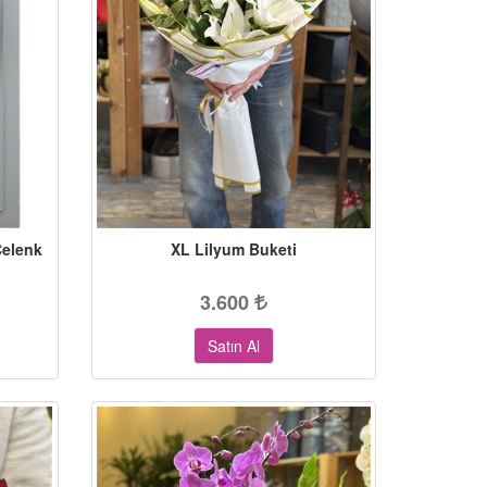
Çelenk
XL Lilyum Buketi
3.600
Satın Al