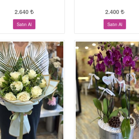
2.640
2.400
Satın Al
Satın Al