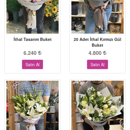
İthal Tasarım Buket
20 Adet İthal Kırmızı Gül
Buket
6.240
4.800
Satın Al
Satın Al