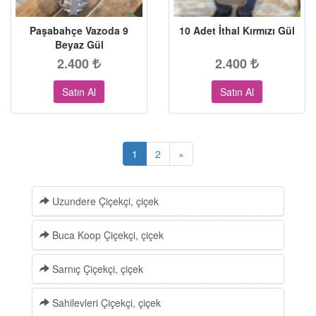
Paşabahçe Vazoda 9
10 Adet İthal Kırmızı Gül
Beyaz Gül
2.400
2.400
Satın Al
Satın Al
1
2
»
Uzundere Çiçekçi, çiçek
Buca Koop Çiçekçi, çiçek
Sarnıç Çiçekçi, çiçek
Sahilevleri Çiçekçi, çiçek