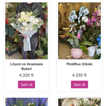
Lilyum ve Anastasia
PinkBlue Orkide
Buketi
4.320
4.250
Satın Al
Satın Al