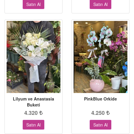
Satın Al
Satın Al
Lilyum ve Anastasia
PinkBlue Orkide
Buketi
4.320
4.250
Satın Al
Satın Al