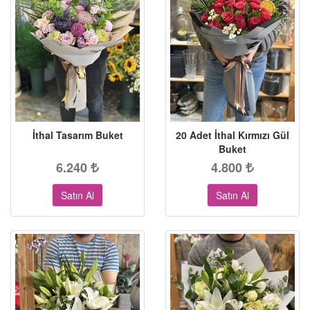
İthal Tasarım Buket
20 Adet İthal Kırmızı Gül
Buket
6.240
4.800
Satın Al
Satın Al