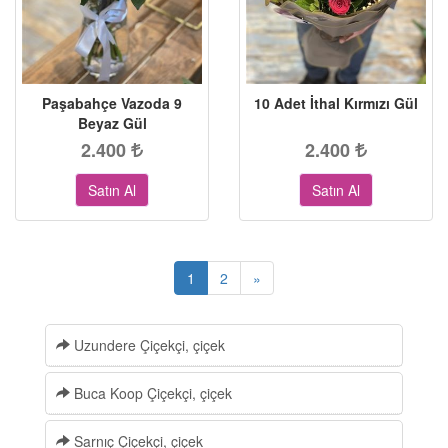
Paşabahçe Vazoda 9
10 Adet İthal Kırmızı Gül
Beyaz Gül
2.400
2.400
Satın Al
Satın Al
1
2
»
Uzundere Çiçekçi, çiçek
Buca Koop Çiçekçi, çiçek
Sarnıç Çiçekçi, çiçek