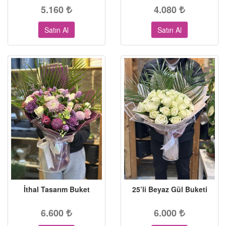
5.160
4.080
Satın Al
Satın Al
İthal Tasarım Buket
25’li Beyaz Gül Buketi
6.600
6.000