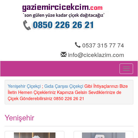
0537 315 77 74
info@ciceklazim.com
Toggl
naviga
Yenişehir Çiçekçi
;
Gıda Çarşısı Çiçekçi
Gibi İhtiyaçlarınızı Bize
İletin Hemen Çiçekleriniz Kapınıza Gelsin Sevdiklerinize de
Çiçek Gönderebilirsiniz 0850 226 26 21
Yenişehir