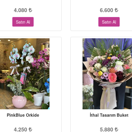
4.080
6.600
Satın Al
Satın Al
PinkBlue Orkide
İthal Tasarım Buket
4.250
5.880