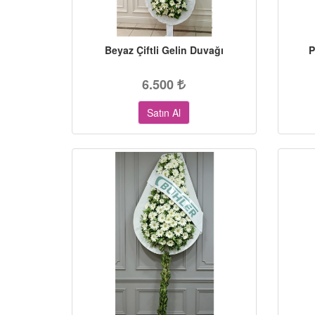
Beyaz Çiftli Gelin Duvağı
P
6.500
Satın Al