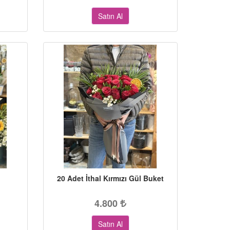
Satın Al
20 Adet İthal Kırmızı Gül Buket
4.800
Satın Al