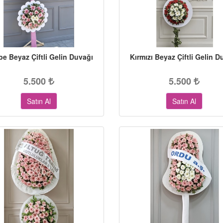
e Beyaz Çiftli Gelin Duvağı
Kırmızı Beyaz Çiftli Gelin D
5.500
5.500
Satın Al
Satın Al