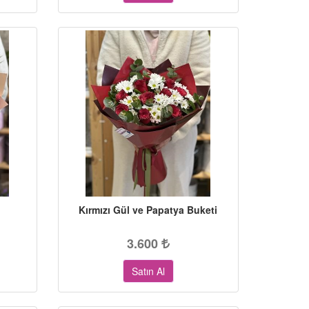
Kırmızı Gül ve Papatya Buketi
3.600
Satın Al