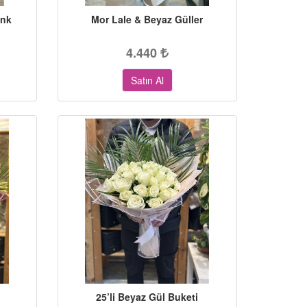
enk
Mor Lale & Beyaz Güller
4.440
Satın Al
25’li Beyaz Gül Buketi