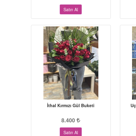
Satın Al
İthal Kırmızı Gül Buketi
Uç
8.400
Satın Al