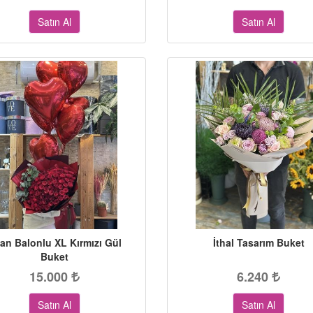
Satın Al
Satın Al
an Balonlu XL Kırmızı Gül
İthal Tasarım Buket
Buket
15.000
6.240
Satın Al
Satın Al