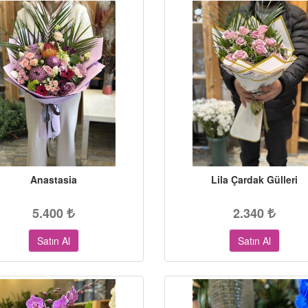
Anastasia
Lila Çardak Gülleri
5.400
2.340
Satın Al
Satın Al