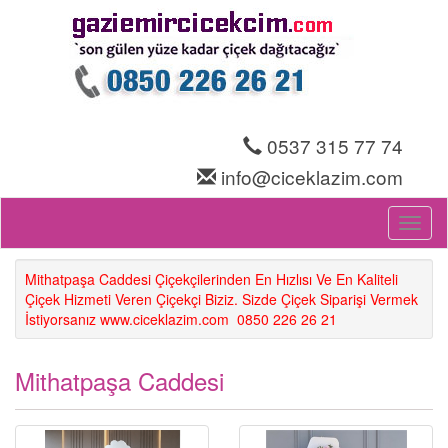
0537 315 77 74
info@ciceklazim.com
Toggl
naviga
Mithatpaşa Caddesi Çiçekçilerinden En Hızlısı Ve En Kaliteli
Çiçek Hizmeti Veren Çiçekçi Biziz. Sizde Çiçek Siparişi Vermek
İstiyorsanız www.ciceklazim.com 0850 226 26 21
Mithatpaşa Caddesi