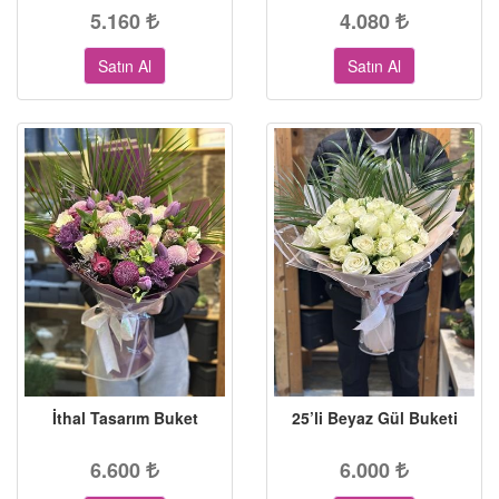
5.160
4.080
Satın Al
Satın Al
İthal Tasarım Buket
25’li Beyaz Gül Buketi
6.600
6.000