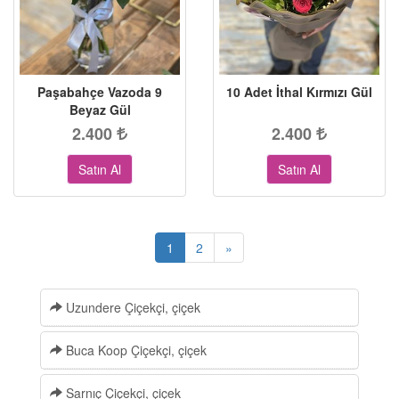
Paşabahçe Vazoda 9
10 Adet İthal Kırmızı Gül
Beyaz Gül
2.400
2.400
Satın Al
Satın Al
1
2
»
Uzundere Çiçekçi, çiçek
Buca Koop Çiçekçi, çiçek
Sarnıç Çiçekçi, çiçek