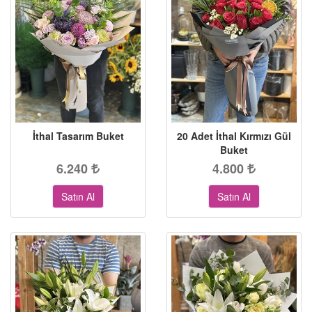
İthal Tasarım Buket
20 Adet İthal Kırmızı Gül
Buket
6.240
4.800
Satın Al
Satın Al