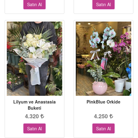
Satın Al
Satın Al
Lilyum ve Anastasia
PinkBlue Orkide
Buketi
4.320
4.250
Satın Al
Satın Al