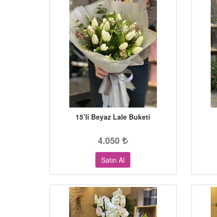
15’li Beyaz Lale Buketi
4.050
Satın Al