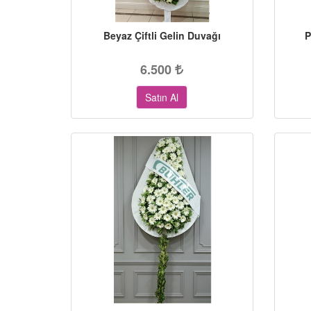
Beyaz Çiftli Gelin Duvağı
P
6.500
Satın Al