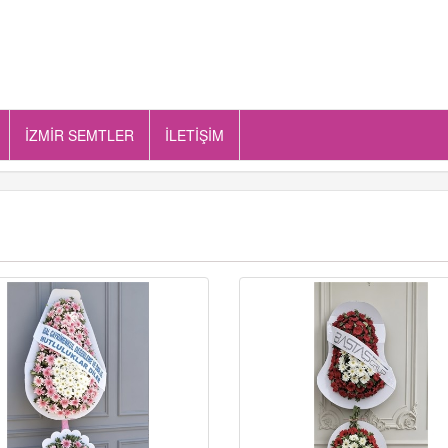
İZMİR SEMTLER
İLETİŞİM