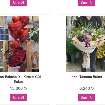
Satın Al
Satın Al
an Balonlu XL Kırmızı Gül
İthal Tasarım Buket
Buket
15.000
6.240
Satın Al
Satın Al