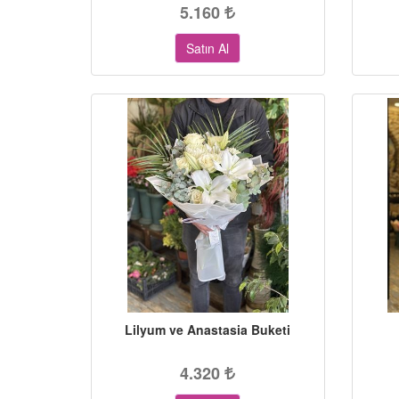
5.160
Satın Al
Lilyum ve Anastasia Buketi
4.320