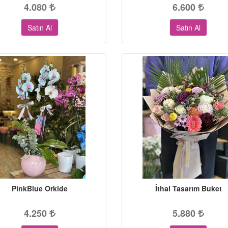
4.080
6.600
Satın Al
Satın Al
PinkBlue Orkide
İthal Tasarım Buket
4.250
5.880