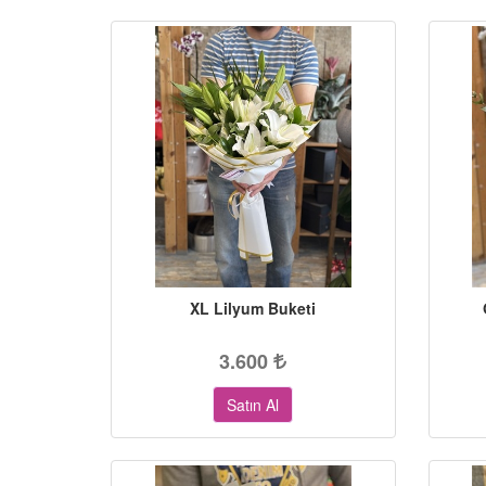
XL Lilyum Buketi
3.600
Satın Al