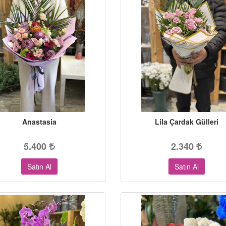
Anastasia
Lila Çardak Gülleri
5.400
2.340
Satın Al
Satın Al