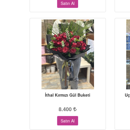
Satın Al
İthal Kırmızı Gül Buketi
Uç
8.400
Satın Al