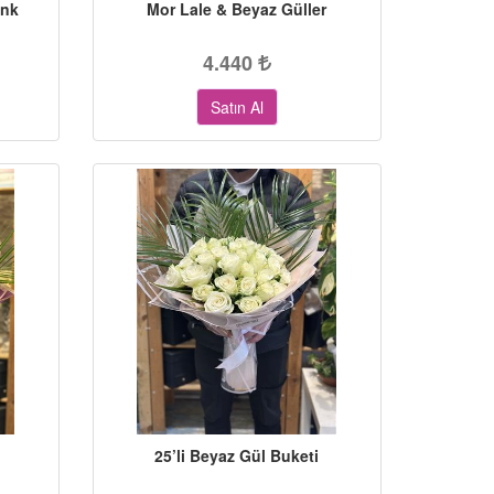
enk
Mor Lale & Beyaz Güller
4.440
Satın Al
25’li Beyaz Gül Buketi