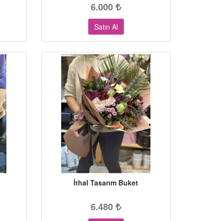
6.000
Satın Al
İthal Tasarım Buket
6.480