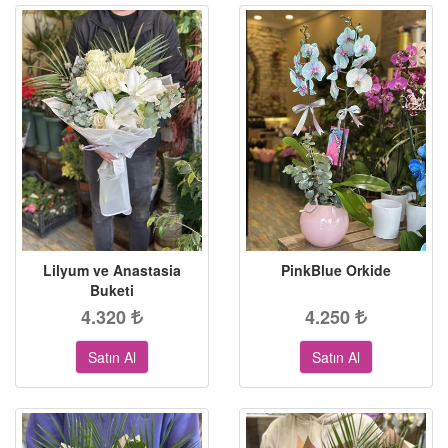
Lilyum ve Anastasia
PinkBlue Orkide
Buketi
4.320
4.250
Satın Al
Satın Al