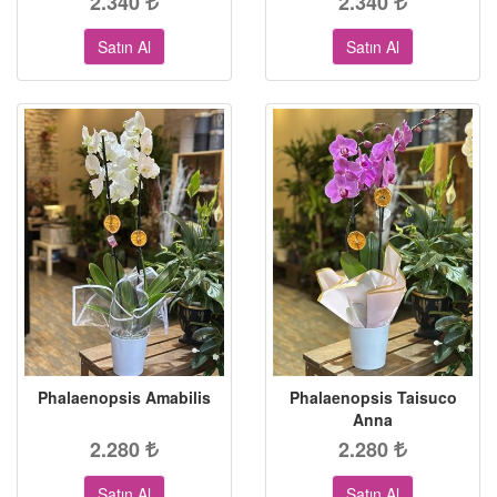
2.340
2.340
Satın Al
Satın Al
Phalaenopsis Amabilis
Phalaenopsis Taisuco
Anna
2.280
2.280
Satın Al
Satın Al