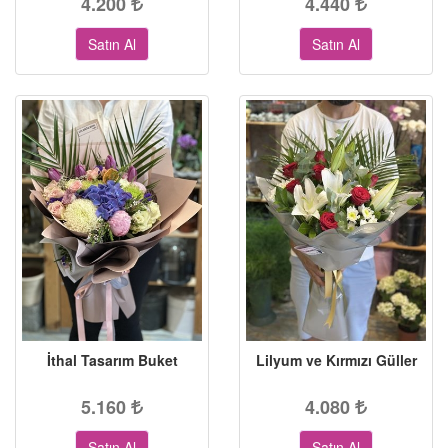
4.200
4.440
Satın Al
Satın Al
İthal Tasarım Buket
Lilyum ve Kırmızı Güller
5.160
4.080
Satın Al
Satın Al