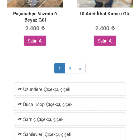
Paşabahçe Vazoda 9
10 Adet İthal Kırmızı Gül
Beyaz Gül
2.400
2.400
Satın Al
Satın Al
1
2
»
Uzundere Çiçekçi, çiçek
Buca Koop Çiçekçi, çiçek
Sarnıç Çiçekçi, çiçek
Sahilevleri Çiçekçi, çiçek