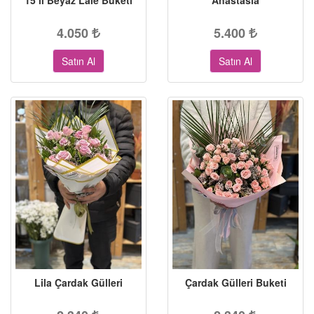
15’li Beyaz Lale Buketi
Anastasia
4.050
5.400
Satın Al
Satın Al
Lila Çardak Gülleri
Çardak Gülleri Buketi