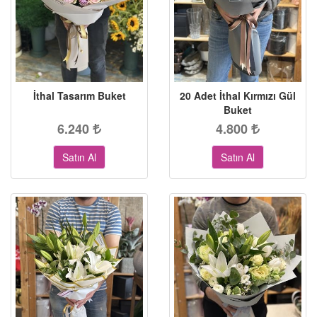
İthal Tasarım Buket
20 Adet İthal Kırmızı Gül
Buket
6.240
4.800
Satın Al
Satın Al