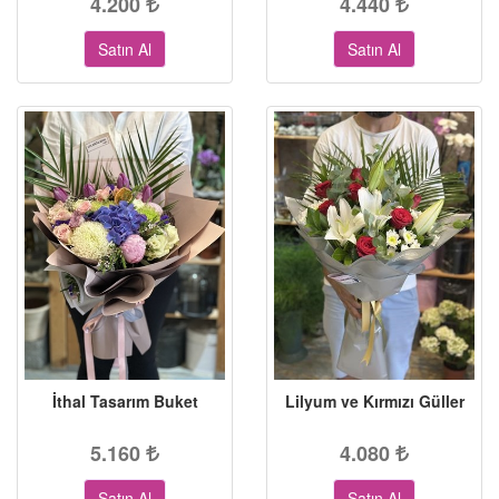
4.200
4.440
Satın Al
Satın Al
İthal Tasarım Buket
Lilyum ve Kırmızı Güller
5.160
4.080
Satın Al
Satın Al