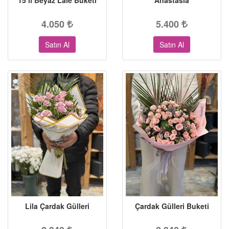
15’li Beyaz Lale Buketi
Anastasia
4.050
5.400
Satın Al
Satın Al
Lila Çardak Gülleri
Çardak Gülleri Buketi