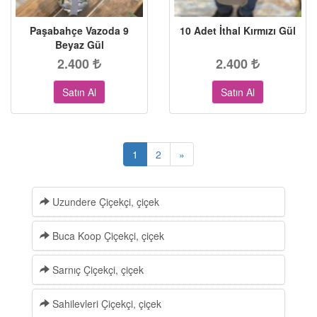
Paşabahçe Vazoda 9
10 Adet İthal Kırmızı Gül
Beyaz Gül
2.400
2.400
Satın Al
Satın Al
1
2
»
Uzundere Çiçekçi, çiçek
Buca Koop Çiçekçi, çiçek
Sarnıç Çiçekçi, çiçek
Sahilevleri Çiçekçi, çiçek