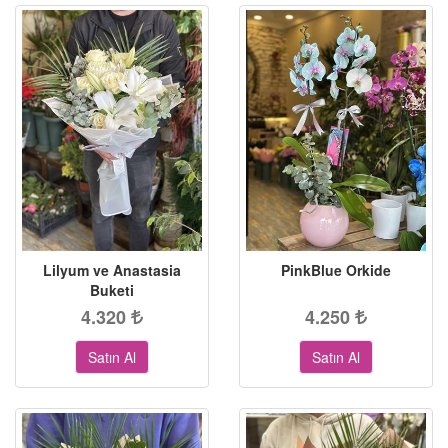
Lilyum ve Anastasia
PinkBlue Orkide
Buketi
4.320
4.250
Satın Al
Satın Al