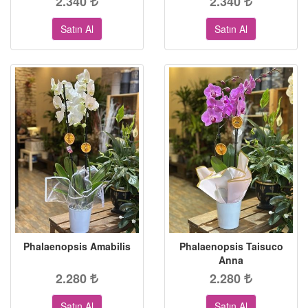
2.340
2.340
Satın Al
Satın Al
Phalaenopsis Amabilis
Phalaenopsis Taisuco
Anna
2.280
2.280
Satın Al
Satın Al