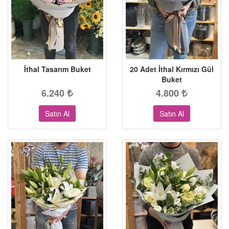
İthal Tasarım Buket
20 Adet İthal Kırmızı Gül
Buket
6.240
4.800
Satın Al
Satın Al