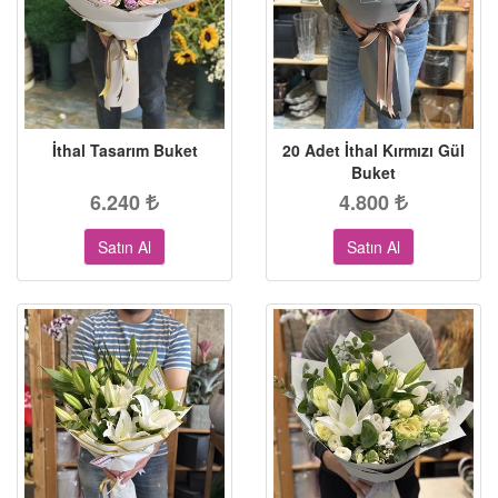
İthal Tasarım Buket
20 Adet İthal Kırmızı Gül
Buket
6.240
4.800
Satın Al
Satın Al