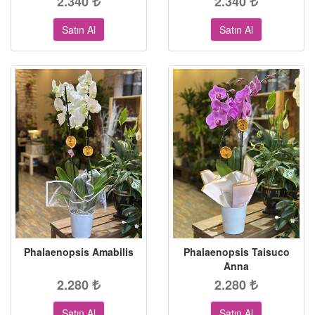
2.340
2.340
Satın Al
Satın Al
Phalaenopsis Amabilis
Phalaenopsis Taisuco
Anna
2.280
2.280
Satın Al
Satın Al