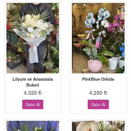
Lilyum ve Anastasia
PinkBlue Orkide
Buketi
4.320
4.250
Satın Al
Satın Al