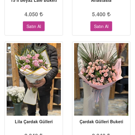
15’li Beyaz Lale Buketi
Anastasia
4.050
5.400
Satın Al
Satın Al
Lila Çardak Gülleri
Çardak Gülleri Buketi