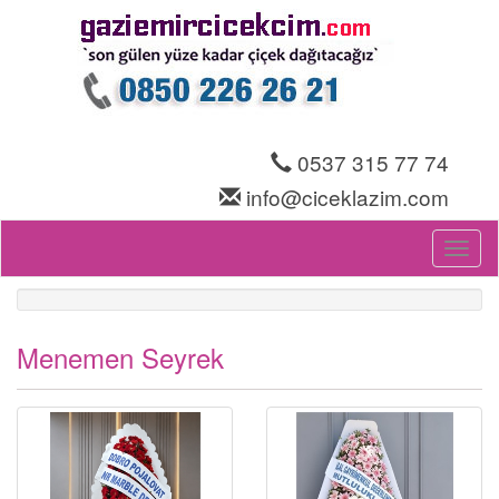
0537 315 77 74
info@ciceklazim.com
Toggl
naviga
Menemen Seyrek