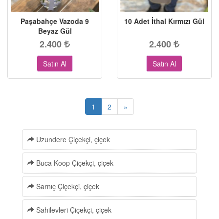
Paşabahçe Vazoda 9
10 Adet İthal Kırmızı Gül
Beyaz Gül
2.400
2.400
Satın Al
Satın Al
1
2
»
Uzundere Çiçekçi, çiçek
Buca Koop Çiçekçi, çiçek
Sarnıç Çiçekçi, çiçek
Sahilevleri Çiçekçi, çiçek