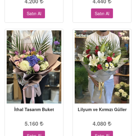
4.200
4.440
Satın Al
Satın Al
İthal Tasarım Buket
Lilyum ve Kırmızı Güller
5.160
4.080
Satın Al
Satın Al